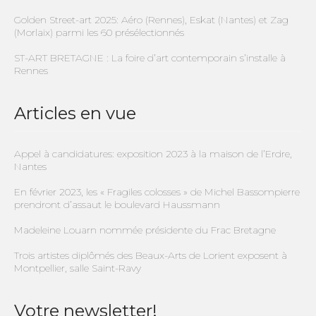
Golden Street-art 2025: Aéro (Rennes), Eskat (Nantes) et Zag
(Morlaix) parmi les 60 présélectionnés
ST-ART BRETAGNE : La foire d’art contemporain s’installe à
Rennes
Articles en vue
Appel à candidatures: exposition 2023 à la maison de l’Erdre,
Nantes
En février 2023, les « Fragiles colosses » de Michel Bassompierre
prendront d’assaut le boulevard Haussmann
Madeleine Louarn nommée présidente du Frac Bretagne
Trois artistes diplômés des Beaux-Arts de Lorient exposent à
Montpellier, salle Saint-Ravy
Votre newsletter!