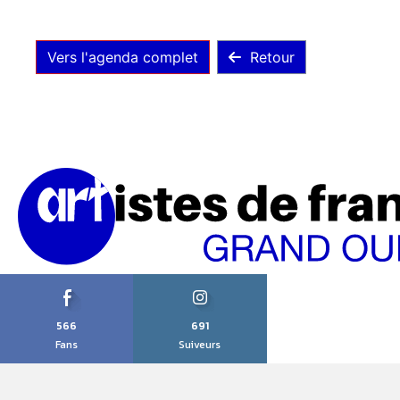
Vers l'agenda complet
Retour
566
691
Fans
Suiveurs