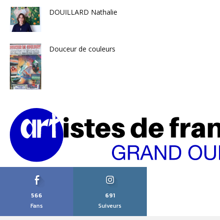
DOUILLARD Nathalie
Douceur de couleurs
566
691
Fans
Suiveurs