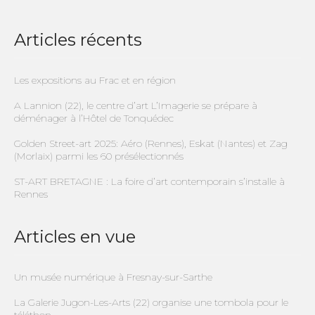
Articles récents
Les expositions au Frac et en région
A Lannion (22), le centre d’art L’Imagerie se prépare à
déménager à l’Hôtel de Tonquédec
Golden Street-art 2025: Aéro (Rennes), Eskat (Nantes) et Zag
(Morlaix) parmi les 60 présélectionnés
ST-ART BRETAGNE : La foire d’art contemporain s’installe à
Rennes
Articles en vue
Un musée numérique à Fresnay-sur-Sarthe
La Galerie Jugon-Les-Arts (22) organise une tombola pour le