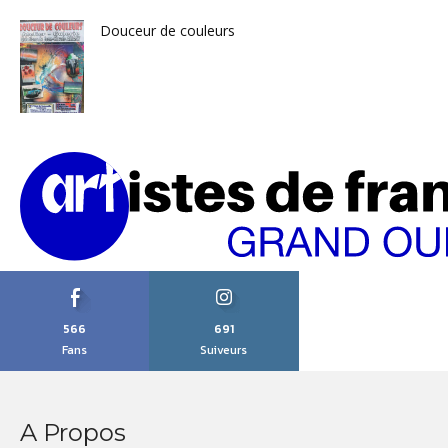
Douceur de couleurs
566
691
Fans
Suiveurs
A Propos