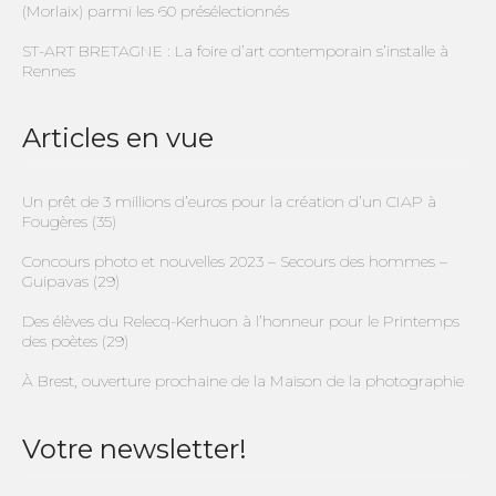
(Morlaix) parmi les 60 présélectionnés
ST-ART BRETAGNE : La foire d’art contemporain s’installe à
Rennes
Articles en vue
Un prêt de 3 millions d’euros pour la création d’un CIAP à
Fougères (35)
Concours photo et nouvelles 2023 – Secours des hommes –
Guipavas (29)
Des élèves du Relecq-Kerhuon à l’honneur pour le Printemps
des poètes (29)
À Brest, ouverture prochaine de la Maison de la photographie
Votre newsletter!