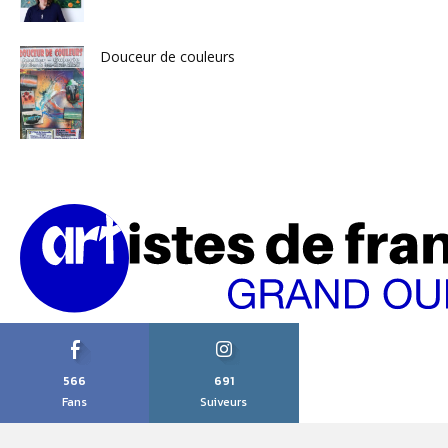
Douceur de couleurs
566
691
Fans
Suiveurs