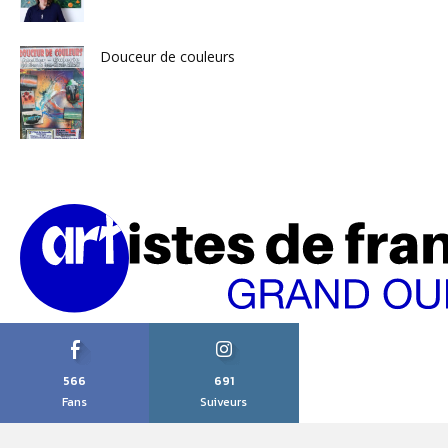
Douceur de couleurs
566
691
Fans
Suiveurs