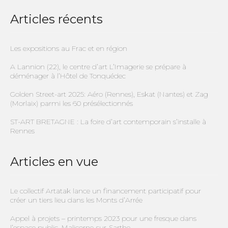
Articles récents
Les expositions au Frac et en région
A Lannion (22), le centre d’art L’Imagerie se prépare à
déménager à l’Hôtel de Tonquédec
Golden Street-art 2025: Aéro (Rennes), Eskat (Nantes) et Zag
(Morlaix) parmi les 60 présélectionnés
ST-ART BRETAGNE : La foire d’art contemporain s’installe à
Rennes
Articles en vue
Le collectif Artatak lance un financement participatif pour
créer un tiers lieu dans les Monts d’Arrée
Appel à projets – printemps 2023 pour une fresque dans
l’espace public, Malicorne-sur-Sarthe