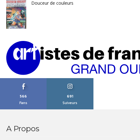
Douceur de couleurs
566
691
Fans
Suiveurs
A Propos