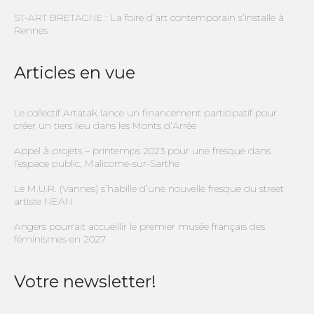
ST-ART BRETAGNE : La foire d’art contemporain s’installe à
Rennes
Articles en vue
Le collectif Artatak lance un financement participatif pour
créer un tiers lieu dans les Monts d’Arrée
Appel à projets – printemps 2023 pour une fresque dans
l’espace public, Malicorne-sur-Sarthe
Le M.U.R. (Vannes) s’habille d’une nouvelle fresque du street
artiste NEAN
Angers pourrait accueillir le premier musée français des
féminismes en 2027
Votre newsletter!