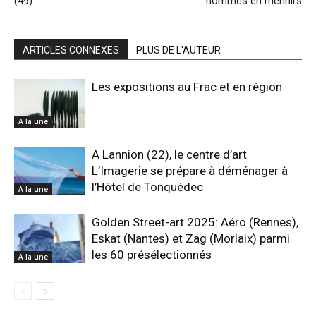
(49)
hommes en menhirs
ARTICLES CONNEXES
PLUS DE L'AUTEUR
Les expositions au Frac et en région
A la une
A Lannion (22), le centre d’art
L’Imagerie se prépare à déménager à
l’Hôtel de Tonquédec
A la une
Golden Street-art 2025: Aéro (Rennes),
Eskat (Nantes) et Zag (Morlaix) parmi
les 60 présélectionnés
A la une