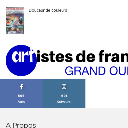
Douceur de couleurs
566
691
Fans
Suiveurs
A Propos