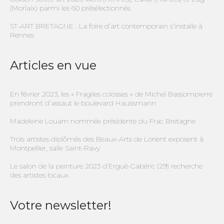
(Morlaix) parmi les 60 présélectionnés
ST-ART BRETAGNE : La foire d’art contemporain s’installe à
Rennes
Articles en vue
En février 2023, les « Fragiles colosses » de Michel Bassompierre
prendront d’assaut le boulevard Haussmann
Madeleine Louarn nommée présidente du Frac Bretagne
Trois artistes diplômés des Beaux-Arts de Lorient exposent à
Montpellier, salle Saint-Ravy
Le salon de la peinture 2023 d’Ergué-Gabéric (29) recherche
des artistes locaux
Votre newsletter!